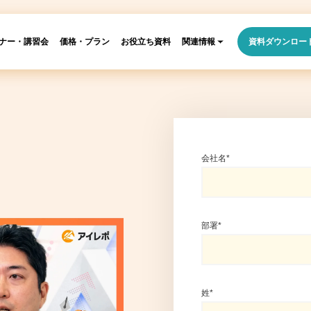
ナー・講習会
価格・プラン
お役立ち資料
関連情報
資料ダウンロー
会社名
*
部署
*
姓
*