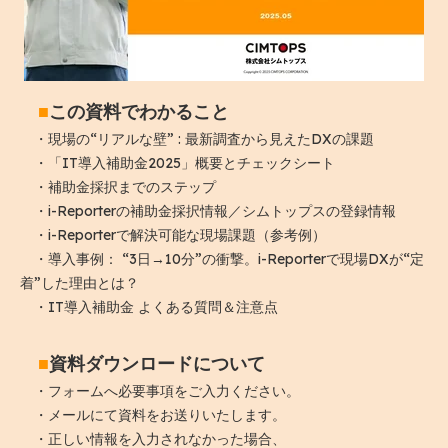
■
この資料でわかること
・現場の“リアルな壁” : 最新調査から見えたDXの課題
・「IT導入補助金2025」概要とチェックシート
・補助金採択までのステップ
・i-Reporterの補助金採択情報／シムトップスの登録情報
・i-Reporterで解決可能な現場課題（参考例）
・導入事例： “3日→10分”の衝撃。i-Reporterで現場DXが“定
着”した理由とは？
・IT導入補助金 よくある質問＆注意点
■
資料ダウンロードについて
・フォームへ必要事項をご入力ください。
・メールにて資料をお送りいたします。
・正しい情報を入力されなかった場合、