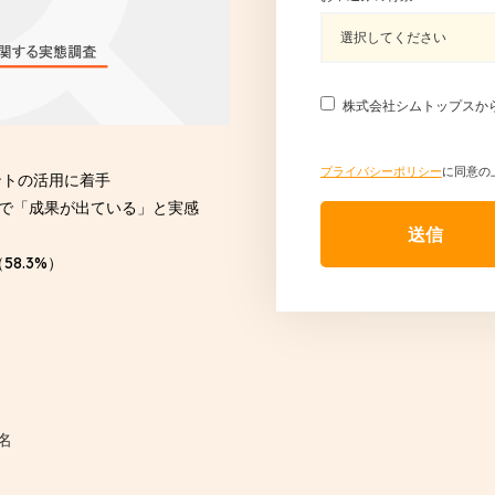
株式会社シムトップスか
プライバシーポリシー
に同意の
ェントの活用に着手
活用で「成果が出ている」と実感
8.3%）
名