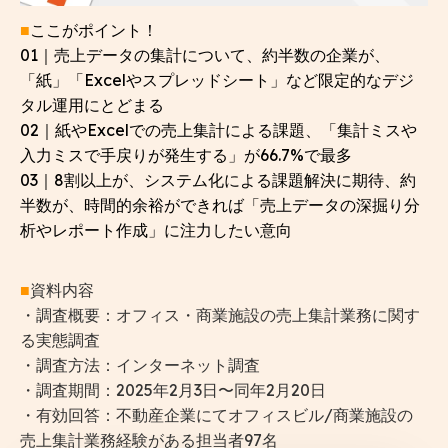
■
ここがポイント！
01｜売上データの集計について、約半数の企業が、
「紙」「Excelやスプレッドシート」など限定的なデジ
タル運用にとどまる
02｜紙やExcelでの売上集計による課題、「集計ミスや
入力ミスで手戻りが発生する」が66.7%で最多
03｜8割以上が、システム化による課題解決に期待、約
半数が、時間的余裕ができれば「売上データの深掘り分
析やレポート作成」に注力したい意向
■
資料内容
・調査概要：オフィス・商業施設の売上集計業務に関す
る実態調査
・調査方法：インターネット調査
・調査期間：2025年2月3日〜同年2月20日
・有効回答：不動産企業にてオフィスビル/商業施設の
売上集計業務経験がある担当者97名